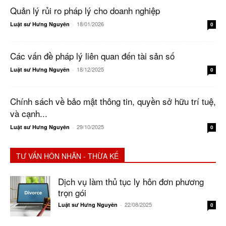
Quản lý rủi ro pháp lý cho doanh nghiệp
18/01/2026
Luật sư Hưng Nguyên
-
0
Các vấn đề pháp lý liên quan đến tài sản số
18/12/2025
Luật sư Hưng Nguyên
-
0
Chính sách về bảo mật thông tin, quyền sở hữu trí tuệ,
và cạnh...
29/10/2025
Luật sư Hưng Nguyên
-
0
TƯ VẤN HÔN NHÂN - THỪA KẾ
Dịch vụ làm thủ tục ly hôn đơn phương
trọn gói
22/08/2025
Luật sư Hưng Nguyên
-
0