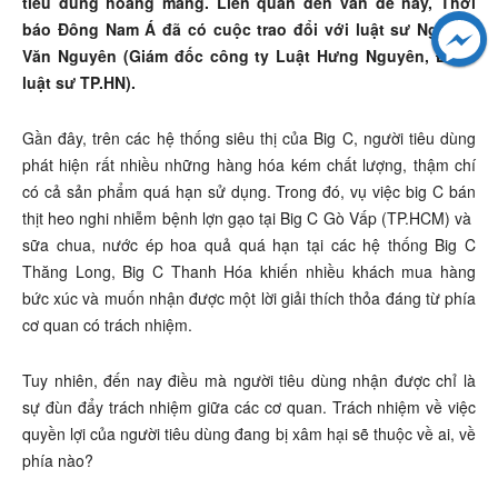
tiêu dùng hoang mang. Liên quan đến vấn đề này, Thời
báo Đông Nam Á đã có cuộc trao đổi với luật sư Nguyễn
Văn Nguyên (Giám đốc công ty Luật Hưng Nguyên, Đoàn
luật sư TP.HN).
Gần đây, trên các hệ thống siêu thị của Big C, người tiêu dùng
phát hiện rất nhiều những hàng hóa kém chất lượng, thậm chí
có cả sản phẩm quá hạn sử dụng. Trong đó, vụ việc big C bán
thịt heo nghi nhiễm bệnh lợn gạo tại Big C Gò Vấp (TP.HCM) và
sữa chua, nước ép hoa quả quá hạn tại các hệ thống Big C
Thăng Long, Big C Thanh Hóa khiến nhiều khách mua hàng
bức xúc và muốn nhận được một lời giải thích thỏa đáng từ phía
cơ quan có trách nhiệm.
Tuy nhiên, đến nay điều mà người tiêu dùng nhận được chỉ là
sự đùn đẩy trách nhiệm giữa các cơ quan. Trách nhiệm về việc
quyền lợi của người tiêu dùng đang bị xâm hại sẽ thuộc về ai, về
phía nào?