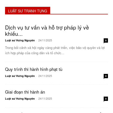
LUẬT SƯ TRANH TỤNG
Dịch vụ tư vấn và hỗ trợ pháp lý về
khiếu...
24/11/2025
Luật sư Hưng Nguyên
-
0
Trong bối cảnh xã hội ngày càng phát triển, việc bảo vệ quyền và lợi
ích hợp pháp của công dân và tổ chức...
Quy trình thi hành hình phạt tù
24/11/2025
Luật sư Hưng Nguyên
-
0
Giai đoạn thi hành án
24/11/2025
Luật sư Hưng Nguyên
-
0