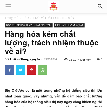
Trang chủ
BÁO CHÍ NÓI VỀ LUẬT HƯNG NGUYÊN
BÁO CHÍ NÓI VỀ LUẬT HƯNG NGUYÊN
HÌNH ẢNH HOẠT ĐỘNG
Hàng hóa kém chất
lượng, trách nhiệm thuộc
về ai?
19/03/2014
0
Bởi
Luật sư Hưng Nguyên
-
Có 2,914 lượt xem
Big C được coi là một trong những hệ thống siêu thị lớn
nhất toàn quốc. Vậy nhưng, vấn đề đảm bảo chất lượng
hàng hóa của hệ thống siêu thị này ngày càng khiến người