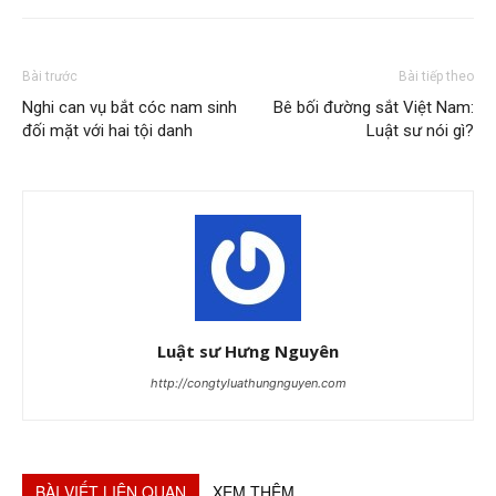
Bài trước
Bài tiếp theo
Nghi can vụ bắt cóc nam sinh
Bê bối đường sắt Việt Nam:
đối mặt với hai tội danh
Luật sư nói gì?
Luật sư Hưng Nguyên
http://congtyluathungnguyen.com
BÀI VIẾT LIÊN QUAN
XEM THÊM