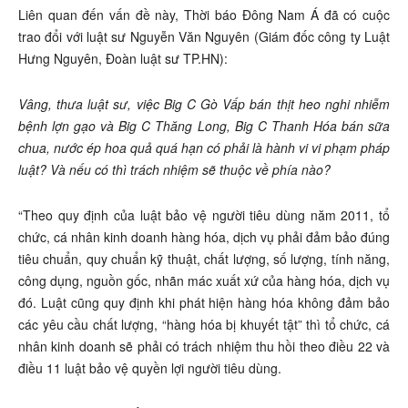
Liên quan đến vấn đề này, Thời báo Đông Nam Á đã có cuộc
trao đổi với luật sư Nguyễn Văn Nguyên (Giám đốc công ty Luật
Hưng Nguyên, Đoàn luật sư TP.HN):
Vâng, thưa luật sư, việc Big C Gò Vấp bán thịt heo nghi nhiễm
bệnh lợn gạo và Big C Thăng Long, Big C Thanh Hóa bán sữa
chua, nước ép hoa quả quá hạn có phải là hành vi vi phạm pháp
luật? Và nếu có thì trách nhiệm sẽ thuộc về phía nào?
“Theo quy định của luật bảo vệ người tiêu dùng năm 2011, tổ
chức, cá nhân kinh doanh hàng hóa, dịch vụ phải đảm bảo đúng
tiêu chuẩn, quy chuẩn kỹ thuật, chất lượng, số lượng, tính năng,
công dụng, nguồn gốc, nhãn mác xuất xứ của hàng hóa, dịch vụ
đó. Luật cũng quy định khi phát hiện hàng hóa không đảm bảo
các yêu cầu chất lượng, “hàng hóa bị khuyết tật” thì tổ chức, cá
nhân kinh doanh sẽ phải có trách nhiệm thu hồi theo điều 22 và
điều 11 luật bảo vệ quyền lợi người tiêu dùng.