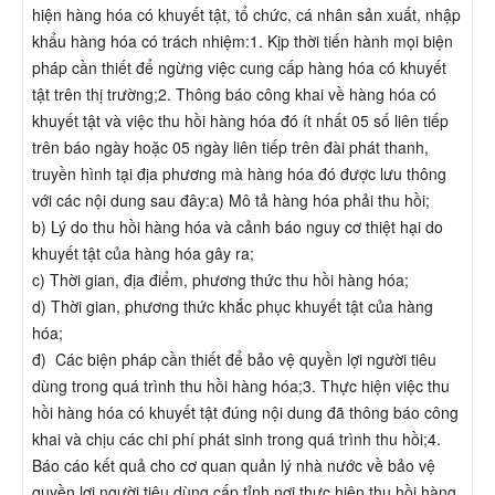
hiện hàng hóa có khuyết tật, tổ chức, cá nhân sản xuất, nhập
khẩu hàng hóa có trách nhiệm:1. Kịp thời tiến hành mọi biện
pháp cần thiết để ngừng việc cung cấp hàng hóa có khuyết
tật trên thị trường;2. Thông báo công khai về hàng hóa có
khuyết tật và việc thu hồi hàng hóa đó ít nhất 05 số liên tiếp
trên báo ngày hoặc 05 ngày liên tiếp trên đài phát thanh,
truyền hình tại địa phương mà hàng hóa đó được lưu thông
với các nội dung sau đây:a) Mô tả hàng hóa phải thu hồi;
b) Lý do thu hồi hàng hóa và cảnh báo nguy cơ thiệt hại do
khuyết tật của hàng hóa gây ra;
c) Thời gian, địa điểm, phương thức thu hồi hàng hóa;
d) Thời gian, phương thức khắc phục khuyết tật của hàng
hóa;
đ) Các biện pháp cần thiết để bảo vệ quyền lợi người tiêu
dùng trong quá trình thu hồi hàng hóa;3. Thực hiện việc thu
hồi hàng hóa có khuyết tật đúng nội dung đã thông báo công
khai và chịu các chi phí phát sinh trong quá trình thu hồi;4.
Báo cáo kết quả cho cơ quan quản lý nhà nước về bảo vệ
quyền lợi người tiêu dùng cấp tỉnh nơi thực hiện thu hồi hàng