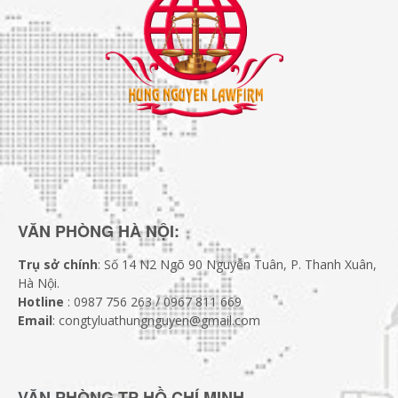
VĂN PHÒNG HÀ NỘI:
Trụ sở chính
: Số 14 N2 Ngõ 90 Nguyễn Tuân, P. Thanh Xuân,
Hà Nội.
Hotline
: 0987 756 263 / 0967 811 669
Email
: congtyluathungnguyen@gmail.com
VĂN PHÒNG TP HỒ CHÍ MINH